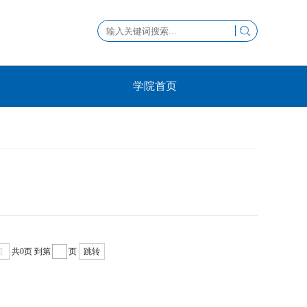
学院首页
页
共0页
到第
页
跳转